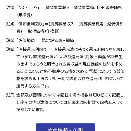
「NOI利回り」＝ (賃貸事業収入 - 賃貸事業費用) ÷ 取得価格
（年換算）
「償却後利回り」＝(賃貸事業収入 -  賃貸事業費用 - 減価償却
費) ÷ 取得価格（年換算）
「評価損益」＝ 鑑定評価額 - 簿価
「直接還元利回り」＝ 直接還元法に基づく還元利回りを記載し
ています。直接還元法とは、収益還元法（対象不動産が将来生
み出すであろうと期待される純収益の現在価値の総和を求め
ることにより、対象不動産の価格を求める手法）によって収益価
格を求める手法のうち、一期間の純収益を還元利回りによって
還元する方法です。
金額及び面積については記載未満の桁数は切り捨てて記載し、
比率その他の数値については記載未満の桁数で四捨五入して
記載しています。
物件情報を印刷